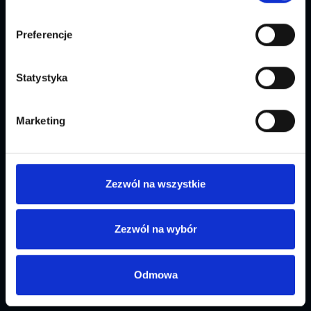
o VAT i dostawie.
Niespodziewane koszty
przy finalizacji zamówienia to gwarantowane
Preferencje
porzucenie koszyka.
Profesjonalna
lokalizacja checkout i
Statystyka
procesu zakupowego
to osobny
workstream. To nie jest dodatek do
Marketing
tłumaczenia opisów produktów. To
fundament konwersji na nowym rynku.
Zezwól na wszystkie
E-MAILE I
Zezwól na wybór
KOMUNIKACJA PO
Odmowa
ZAKUPIE