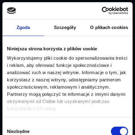
wyższy.
Co musi być zlokalizowane:
Metody płatności, które klient zna.
Niemcy
Zgoda
Szczegóły
O plikach cookies
kupują przez Klarna i SEPA. Holendrzy przez
iDEAL. Belgowie przez Bancontact. Brak
preferowanej metody płatności to
Niniejsza strona korzysta z plików cookie
najczęstszy powód porzucenia koszyka na
Wykorzystujemy pliki cookie do spersonalizowania treści
rynkach zagranicznych.
i reklam, aby oferować funkcje społecznościowe i
Format adresu.
Kolejność pól, format kodu
analizować ruch w naszej witrynie. Informacje o tym, jak
pocztowego, wymagane dane. Formularz,
korzystasz z naszej witryny, udostępniamy partnerom
który wygląda „obco", natychmiast budzi
społecznościowym, reklamowym i analitycznym.
podejrzenia.
Partnerzy mogą połączyć te informacje z innymi danymi
Mikrokopia.
Komunikaty o błędach, etykiety
otrzymanymi od Ciebie lub uzyskanymi podczas
pól, informacje o dostawie. To musi brzmieć
korzystania z ich usług.
tak, jakby pisał native speaker, nie jak wynik
tłumaczenia maszynowego.
Wybór
Niezbędne
Ceny w lokalnej walucie, jasna informacja
zgody