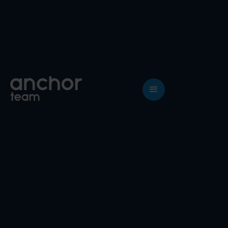
PRZETŁUMACZONA STRONA NIE
SPRZEDAJE? OTO CO MUSISZ
ZMIENIĆ
Tłumaczenie strony to za mało, żeby sprzedawać za
granicą. Pokazujemy co konkretnie blokuje sprzedaż i
jak to naprawić. Dane z Energylandii (24 mln zł z SEO) i
Novakid (15 rynków).