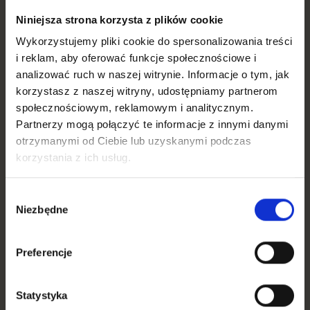
the website to
Niniejsza strona korzysta z plików cookie
enable pay-out
of referral
Wykorzystujemy pliki cookie do spersonalizowania treści
commission fees
i reklam, aby oferować funkcje społecznościowe i
to partners.
analizować ruch w naszej witrynie. Informacje o tym, jak
korzystasz z naszej witryny, udostępniamy partnerom
_cs_s
Contents
This cookie is
1 dzień
społecznościowym, reklamowym i analitycznym.
quare
used to identify
Partnerzy mogą połączyć te informacje z innymi danymi
the frequency of
otrzymanymi od Ciebie lub uzyskanymi podczas
visits and how
korzystania z ich usług.
long the visitor is
on the website.
The cookie is also
Wybór
Niezbędne
used to
zgody
determine how
many and which
Preferencje
subpages the
visitor visits on a
website – this
Statystyka