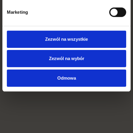
information can
be used by the
Marketing
website to
optimize the
domain and its
subpages.
Zezwól na wszystkie
_cs_sam
Contents
Registers data on
Sesyjn
e_site
quare
visitors' website-
e
Zezwól na wybór
behaviour. This is
used for internal
analysis and
Odmowa
website
optimization.
hubspotu
HubSpot
Sets a unique ID
180 dni
tk
for the session.
This allows the
website to obtain
data on visitor