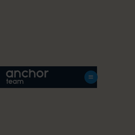
Niniejsza strona korzysta z plików cookie.
Wykorzystujemy pliki cookie do spersonalizowania
treści i reklam, aby oferować funkcje
społecznościowe i analizować ruch w naszej